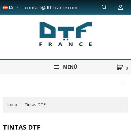
ES
contact@dtf-france.com
MENÚ
0
Inicio
Tintas DTF
TINTAS DTF