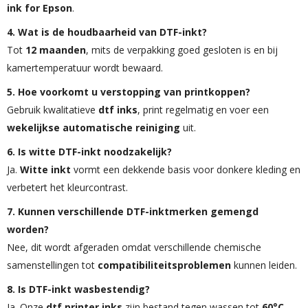
ink for Epson
.
4. Wat is de houdbaarheid van DTF-inkt?
Tot
12 maanden
, mits de verpakking goed gesloten is en bij
kamertemperatuur wordt bewaard.
5. Hoe voorkomt u verstopping van printkoppen?
Gebruik kwalitatieve
dtf inks
, print regelmatig en voer een
wekelijkse automatische reiniging
uit.
6. Is witte DTF-inkt noodzakelijk?
Ja.
Witte inkt
vormt een dekkende basis voor donkere kleding en
verbetert het kleurcontrast.
7. Kunnen verschillende DTF-inktmerken gemengd
worden?
Nee, dit wordt afgeraden omdat verschillende chemische
samenstellingen tot
compatibiliteitsproblemen
kunnen leiden.
8. Is DTF-inkt wasbestendig?
Ja. Onze
dtf printer inks
zijn bestand tegen wassen tot
60°C
,