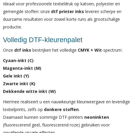
Ideaal voor professionele textieldruk op katoen, polyester en
gemengde stoffen: onze
dtf printer inks
leveren scherpe en
duurzame resultaten voor zowel korte runs als grootschalige
productie.
Volledig DTF-kleurenpalet
Onze
dtf inks
bestrijken het volledige
CMYK + Wit
-spectrum:
Cyaan-inkt (C)
Magenta-inkt (M)
Gele inkt (Y)
Zwarte inkt (K)
Dekkende witte inkt (W)
Hiermee realiseert u een nauwkeurige kleurweergave en levendige
textielprints, zelfs op
donkere stoffen
.
Daarnaast kunnen sommige DTF-printers
neoninkten
(fluorescerend geel, fluorescerend roze) gebruiken voor
opvallende visuele effecten.