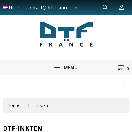
NL
contact@dtf-france.com
MENU
0
Home
DTF-Inkten
DTF-INKTEN