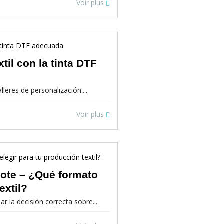
Voir plus
til con la tinta DTF
lleres de personalización:...
Voir plus
lote – ¿Qué formato
extil?
r la decisión correcta sobre...