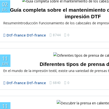
02
Guía completa sobre el mantenimiento d
JUL
impresión DTF
ResumenIntroducción Funcionamiento de los cabezales de impresi
Dtf-france Dtf-france
8744
0
11
Diferentes tipos de prensa d
JUN
En el mundo de la impresión textil, existe una variedad de prensas t
Dtf-france Dtf-france
6840
0
11