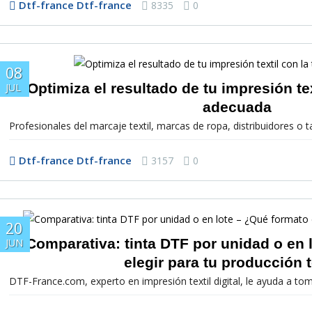
Dtf-france Dtf-france
8335
0
08
Optimiza el resultado de tu impresión tex
JUL
adecuada
Profesionales del marcaje textil, marcas de ropa, distribuidores o ta
Dtf-france Dtf-france
3157
0
20
Comparativa: tinta DTF por unidad o en 
JUN
elegir para tu producción t
DTF-France.com, experto en impresión textil digital, le ayuda a toma