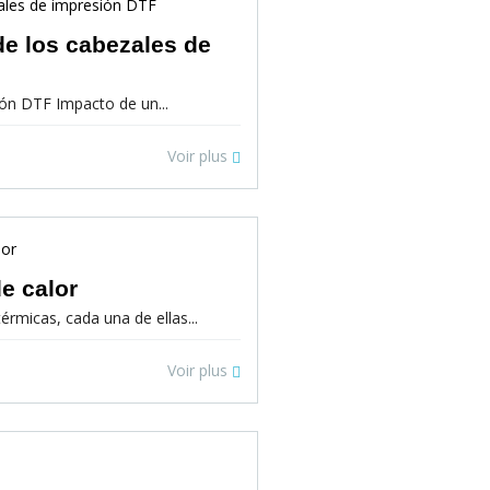
e los cabezales de
ón DTF Impacto de un...
Voir plus
e calor
érmicas, cada una de ellas...
Voir plus