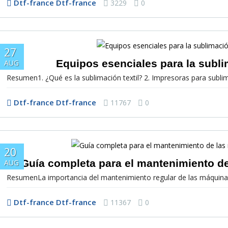
Dtf-france Dtf-france
3229
0
27
Equipos esenciales para la subli
AUG
Resumen1. ¿Qué es la sublimación textil? 2. Impresoras para sublimac
Dtf-france Dtf-france
11767
0
20
Guía completa para el mantenimiento d
AUG
ResumenLa importancia del mantenimiento regular de las máquinas
Dtf-france Dtf-france
11367
0