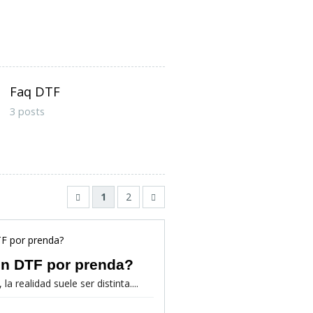
Faq DTF
3 posts
1
2
ón DTF por prenda?
realidad suele ser distinta....