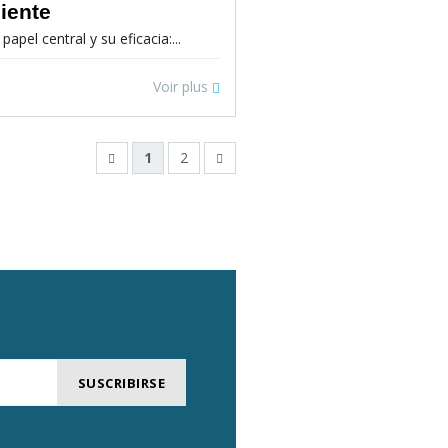
iente
pel central y su eficacia:...
Voir plus
1
2
SUSCRIBIRSE