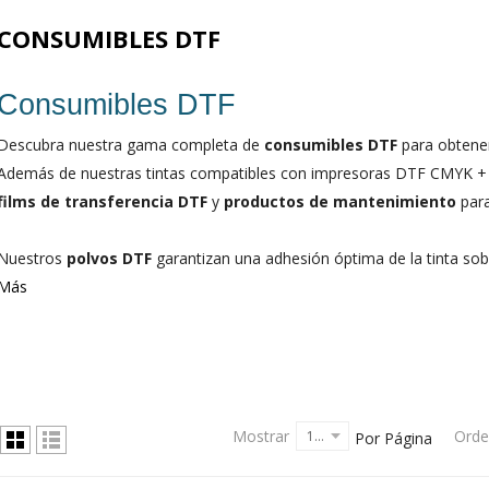
CONSUMIBLES DTF
Consumibles DTF
Descubra nuestra gama completa de
consumibles DTF
para obtener
Además de nuestras tintas compatibles con impresoras DTF CMYK 
films de transferencia DTF
y
productos de mantenimiento
para
Nuestros
polvos DTF
garantizan una adhesión óptima de la tinta sobre
Más
Mostrar
Orde
12
Por Página