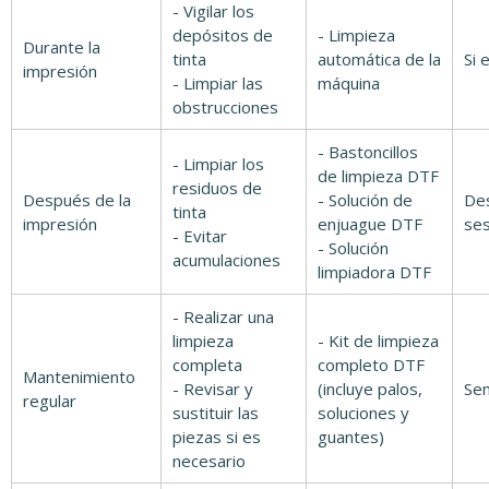
- Vigilar los
depósitos de
- Limpieza
Durante la
tinta
automática de la
Si 
impresión
- Limpiar las
máquina
obstrucciones
- Bastoncillos
- Limpiar los
de limpieza DTF
residuos de
Después de la
- Solución de
De
tinta
impresión
enjuague DTF
ses
- Evitar
- Solución
acumulaciones
limpiadora DTF
- Realizar una
limpieza
- Kit de limpieza
completa
completo DTF
Mantenimiento
- Revisar y
(incluye palos,
Se
regular
sustituir las
soluciones y
piezas si es
guantes)
necesario