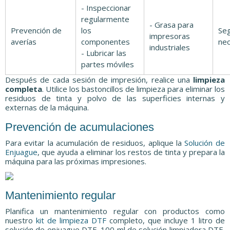
- Inspeccionar
regularmente
- Grasa para
Prevención de
los
Se
impresoras
averías
componentes
nec
industriales
- Lubricar las
partes móviles
Después de cada sesión de impresión, realice una
limpieza
completa
. Utilice los bastoncillos de limpieza para eliminar los
residuos de tinta y polvo de las superficies internas y
externas de la máquina.
Prevención de acumulaciones
Para evitar la acumulación de residuos, aplique la
Solución de
Enjuague
, que ayuda a eliminar los restos de tinta y prepara la
máquina para las próximas impresiones.
Mantenimiento regular
Planifica un mantenimiento regular con productos como
nuestro
kit de limpieza DTF
completo, que incluye 1 litro de
solución de enjuague DTF, 100 ml de solución limpiadora DTF,