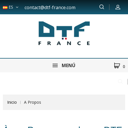
ES
contact@dtf-france.com
MENÚ
0
Inicio
A Propos