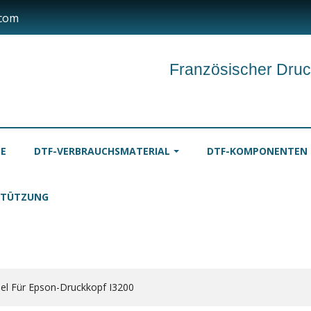
.com
Französischer Druc
SE
DTF-VERBRAUCHSMATERIAL
DTF-KOMPONENTEN
STÜTZUNG
TINTEN
TISCHDECKEN
ROLLE
el Für Epson-Druckkopf I3200