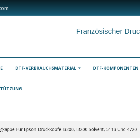
.com
Französischer Druc
SE
DTF-VERBRAUCHSMATERIAL
DTF-KOMPONENTEN
STÜTZUNG
TINTEN
TISCHDECKEN
ROLLE
gkappe Für Epson-Druckköpfe I3200, I3200 Solvent, 5113 Und 4720