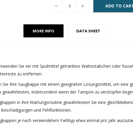
ADD TO CAR
MORE INFO
DATA SHEET
erwenden Sie ein mit Spülmittel getränktes Wattestäbchen oder fusse
ntenreste zu entfernen
en Sie Ihre Saugkappe mit einem geeigneten Lösungsmittel, um eine gr
 gewährleisten, insbesondere wenn der Tampon zu verstopfen begin
ugkappen in Ihre Wartungsroutine gewährleisten Sie eine gleichbleibe
or Beschädigungen und Fehlfunktionen.
ugkappen je nach verwendetem Farbtyp etwa einmal pro Jahr auszuta