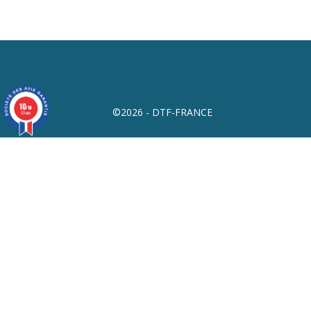
10
/10
©2026 - DTF-FRANCE
23 avis