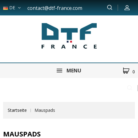
DE
contact@dtf-france.com
MENU
0
Startseite
Mauspads
MAUSPADS