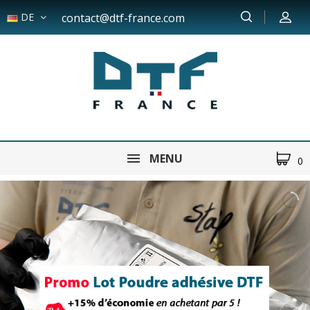
DE
contact@dtf-france.com
MENU
0