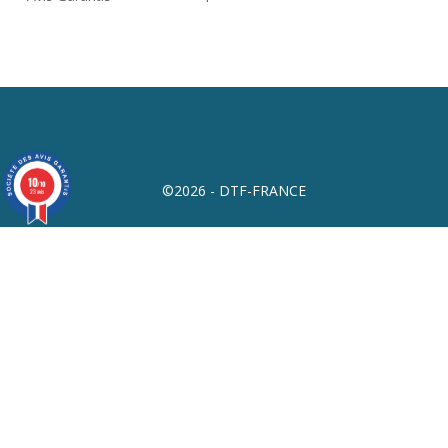
10
/10
©2026 - DTF-FRANCE
23 avis