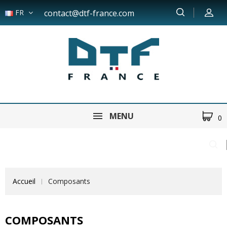
FR
contact@dtf-france.com
MENU
0
Accueil
Composants
COMPOSANTS