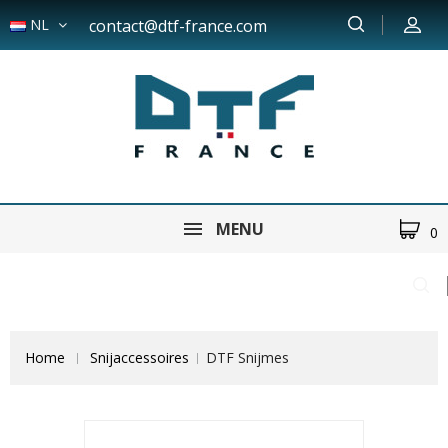
NL
contact@dtf-france.com
MENU
0
Home
Snijaccessoires
DTF Snijmes