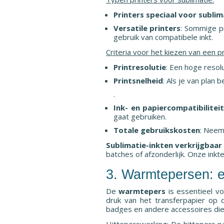
Printers speciaal voor sublim
Versatile printers
: Sommige pr
gebruik van compatibele inkt.
Criteria voor het kiezen van een pr
Printresolutie
: Een hoge resol
Printsnelheid
: Als je van plan
.
Ink- en papiercompatibiliteit
gaat gebruiken.
Totale gebruikskosten
: Neem
Sublimatie-inkten verkrijgbaar 
batches of afzonderlijk. Onze ink
3. Warmtepersen: e
De
warmtepers
is essentieel v
druk van het transferpapier op 
badges en andere accessoires die 
Hitteperswerking
: De hittepers p