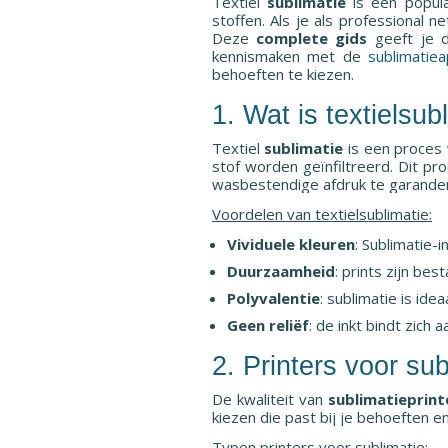
Textiel
sublimatie
is een popula
stoffen. Als je als professional 
Deze
complete gids
geeft je d
kennismaken met de
sublimatie
behoeften te kiezen.
1. Wat is textielsub
Textiel
sublimatie
is een proces 
stof worden geïnfiltreerd. Dit pr
wasbestendige afdruk te garande
Voordelen van textielsublimatie:
Vividuele kleuren
: Sublimatie-
Duurzaamheid
: prints zijn be
Polyvalentie
: sublimatie is ide
Geen reliëf
: de inkt bindt zich 
2. Printers voor sub
De kwaliteit van
sublimatieprint
kiezen die past bij je behoeften e
Typen printers voor sublimatie: