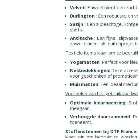
Velvet
: Fluweel biedt een zacht
Burlington
: Een robuuste en ve
Satijn
: Een zijdeachtige, licht
shirts.
Antitache
: Een fijne, slijtva
zowel binnen- als buitenproject
Textiele items klaar om te bedruk
Yogamatten
: Perfect voor kle
Nekbedekkingen
: Deze acces
voor geschenken of promotieart
Muismatten
: Een ideaal mediu
Voordelen van het gebruik van kwa
Optimale kleurhechting
: Sto
meegaan.
Verhoogde duurzaamheid
: P
toeneemt.
Stoffensteunen bij DTF France
klaar zijn om bedrukt te worden