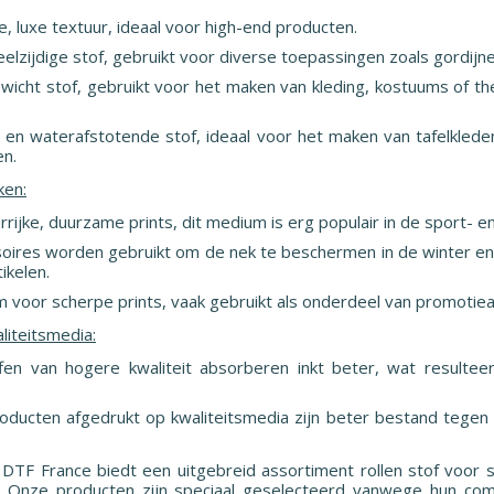
e, luxe textuur, ideaal voor high-end producten.
elzijdige stof, gebruikt voor diverse toepassingen zoals gordijne
gewicht stof, gebruikt voor het maken van kleding, kostuums of t
ste en waterafstotende stof, ideaal voor het maken van tafelkle
en.
ken:
urrijke, duurzame prints, dit medium is erg populair in de sport- e
soires worden gebruikt om de nek te beschermen in de winter e
ikelen.
m voor scherpe prints, vaak gebruikt als onderdeel van promotiear
liteitsmedia:
ffen van hogere kwaliteit absorberen inkt beter, wat resulteer
roducten afgedrukt op kwaliteitsmedia zijn beter bestand tegen 
: DTF France biedt een uitgebreid assortiment rollen stof voor s
. Onze producten zijn speciaal geselecteerd vanwege hun compa