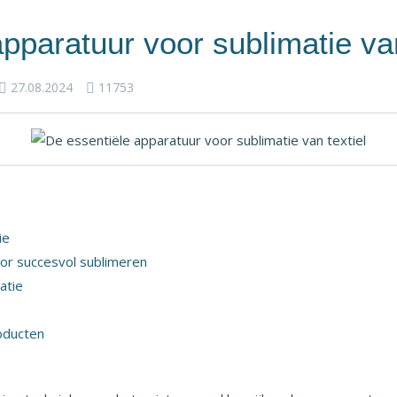
pparatuur voor sublimatie van
27.08.2024
11753
ie
or succesvol sublimeren
atie
oducten