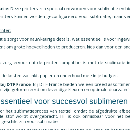
atie
: Deze printers zijn speciaal ontworpen voor sublimatie en b
inters kunnen worden geconfigureerd voor sublimatie, maar vere
inter:
utie zorgt voor nauwkeurige details, wat essentieel is voor inge
 bent om grote hoeveelheden te produceren, kies dan voor een snel
: zorg ervoor dat de printer compatibel is met de sublimatie-i
 de kosten van inkt, papier en onderhoud mee in je budget.
bij DTF France
: Bij DTF France bieden we een breed assortiment 
ten zijn geformuleerd om levendige kleuren en optimale duurzaam
ssentieel voor succesvol sublimeren
oor het sublimatieproces van textiel, omdat de afgedrukte afb
de stof wordt overgebracht. Hij is ook onmisbaar voor het 
geschikt zijn voor sublimatie.
ast een hoge temperatuur en gelijkmatige druk toe op het trans