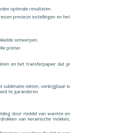
ieden optimale resultaten.
isen precieze instellingen en het
wikkelde ontwerpen.
le printer.
nkten en het transferpapier dat je
sublimatie-inkten, verkrijgbaar in
heid te garanderen.
eelding door middel van warmte en
bedrukken van keramische mokken,
ferpapier, waardoor de inkt in een