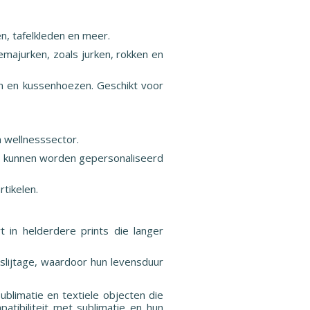
n, tafelkleden en meer.
hemajurken, zoals jurken, rokken en
den en kussenhoezen. Geschikt voor
n wellnesssector.
n kunnen worden gepersonaliseerd
tikelen.
t in helderdere prints die langer
slijtage, waardoor hun levensduur
ublimatie en textiele objecten die
tibiliteit met sublimatie en hun