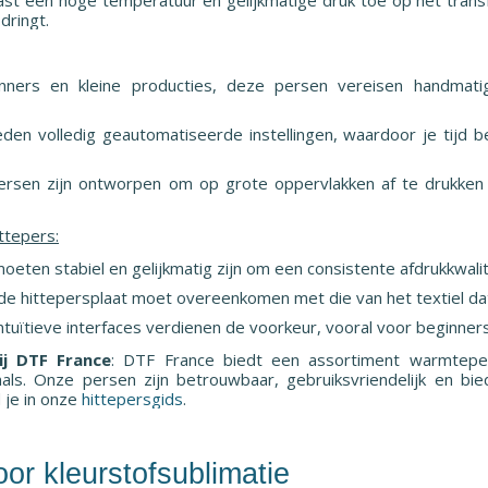
dringt.
inners en kleine producties, deze persen vereisen handma
den volledig geautomatiseerde instellingen, waardoor je tijd b
ersen zijn ontworpen om op grote oppervlakken af te drukken e
ittepers:
moeten stabiel en gelijkmatig zijn om een consistente afdrukkwali
de hittepersplaat moet overeenkomen met die van het textiel dat
intuïtieve interfaces verdienen de voorkeur, vooral voor beginners
ij DTF France
: DTF France biedt een assortiment warmtepe
als. Onze persen zijn betrouwbaar, gebruiksvriendelijk en bi
 je in onze
hittepersgids
.
oor kleurstofsublimatie