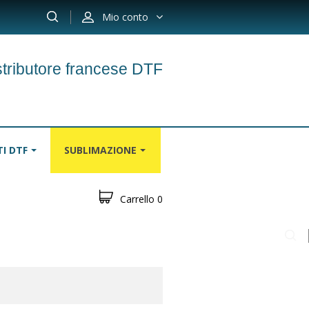
Mio conto
stributore francese DTF
I DTF
SUBLIMAZIONE
Carrello
0
TAPPETI