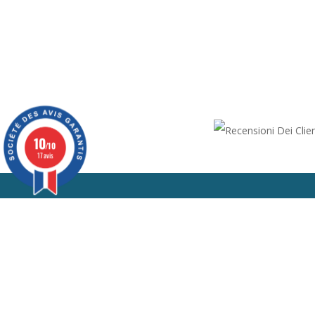
10
/10
17 avis