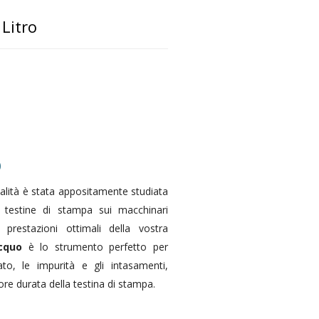
 Litro
o
ualità è stata appositamente studiata
e testine di stampa sui macchinari
 prestazioni ottimali della vostra
acquo
è lo strumento perfetto per
ato, le impurità e gli intasamenti,
e durata della testina di stampa.